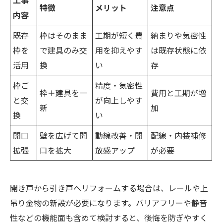
工事
特徴
メリット
注意点
内容
既存
枠はそのまま
工期が短く費
納まりや気密性
枠を
で建具のみ交
用を抑えやす
は既存状態に依
活用
換
い
存
枠ご
精度・気密性
枠＋建具を一
費用と工期が増
と交
が向上しやす
新
加
換
い
開口
壁を広げて開
動線改善・開
配線・内装補修
拡張
口を拡大
放感アップ
が必要
開き戸から引き戸へリフォームする場合は、レールや上
吊り金物の新設が必要になります。バリアフリーや静音
性などの機能面も含めて検討すると、後悔を防ぎやすく