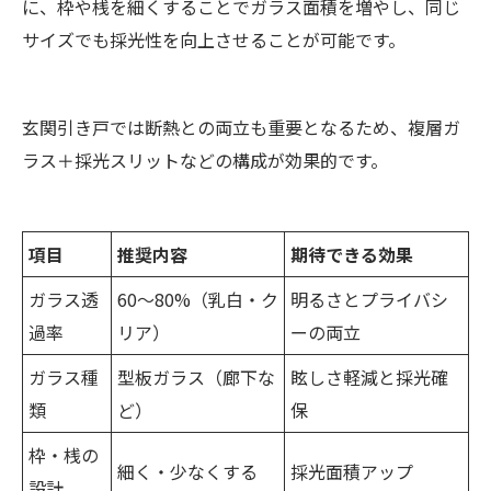
に、枠や桟を細くすることでガラス面積を増やし、同じ
サイズでも採光性を向上させることが可能です。
玄関引き戸では断熱との両立も重要となるため、複層ガ
ラス＋採光スリットなどの構成が効果的です。
項目
推奨内容
期待できる効果
ガラス透
60～80%（乳白・ク
明るさとプライバシ
過率
リア）
ーの両立
ガラス種
型板ガラス（廊下な
眩しさ軽減と採光確
類
ど）
保
枠・桟の
細く・少なくする
採光面積アップ
設計