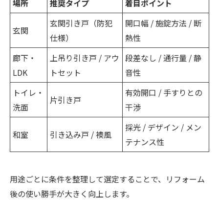
場所
推奨タイプ
着目ポイント
玄関引き戸（防犯
開口幅 / 施錠方法 / 断
玄関
仕様）
熱性
廊下・
上吊り引き戸 / アウ
段差なし / 通行量 / 静
LDK
トセット
音性
トイレ・
有効開口 / 手すりとの
片引き戸
洗面
干渉
採光 / デザイン / メン
和室
引き込み戸 / 襖風
テナンス性
用途ごとに条件を整理して選定することで、リフォーム
後の使い勝手が大きく向上します。