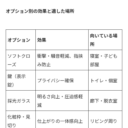
オプション別の効果と適した場所
向いている場
オプション
効果
所
ソフトクロ
衝撃・騒音軽減、指挟
寝室・子ども
ーズ
み防止
部屋
鍵（表示
プライバシー確保
トイレ・個室
錠）
明るさ向上・圧迫感軽
採光ガラス
廊下・脱衣室
減
化粧枠・見
仕上がりの一体感向上
リビング周り
切り