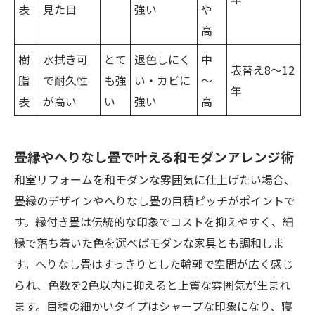
表
見た目
強い
や
高
樹
水拭き可
とて
退色しにく
中
表替え8～12
脂
で耐久性
も強
い・カビに
～
年
表
が高い
い
強い
高
畳縁やへりなし畳で叶える和モダンアレンジ術
和室リフォームを和モダンな雰囲気に仕上げたい場合、
畳縁のデザインやへりなし畳の目積ピッチがポイントで
す。縁付き畳は伝統的な印象でコストを抑えやすく、細
縁で落ち着いた色を選べばモダンな家具とも調和しま
す。へりなし畳はすっきりとした輪郭で空間が広く感じ
られ、色数を2色以内に抑えると上質な雰囲気が生まれ
ます。目積の細かいタイプはシャープな印象になり、寝