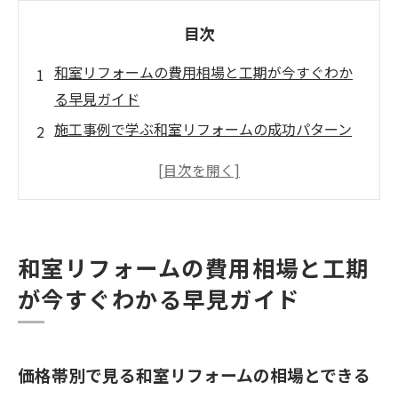
目次
和室リフォームの費用相場と工期が今すぐわか
る早見ガイド
施工事例で学ぶ和室リフォームの成功パターン
と費用内訳
素材選びで差がつく和室リフォームの快適性と
長持ちテク
和室を洋室へ変える工法と注意点
和室リフォームの費用相場と工期
会社概要
が今すぐわかる早見ガイド
価格帯別で見る和室リフォームの相場とできる