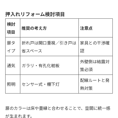
押入れリフォーム検討項目
検討
推奨の考え方
注意点
項目
扉タ
折れ戸は開口重視／引き戸は
家具との干渉確
イプ
省スペース
認
外壁側は結露対
通気
ガラリ・有孔化粧板
策必須
配線ルートと発
照明
センサー式・棚下灯
熱対策
扉のカラーは床や畳縁と合わせることで、空間に統一感
が生まれます。