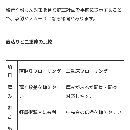
騒音や粉じん対策を含む施工計画を事前に提示すること
で、承認がスムーズになる傾向があります。
直貼りと二重床の比較
項
直貼りフローリング
二重床フローリング
目
厚
薄く段差を抑えやす
厚みがあるが配管・配線に
み
い
対応しやすい
遮
軽量衝撃音に有利
中高音の伝播を抑えやすい
音
施