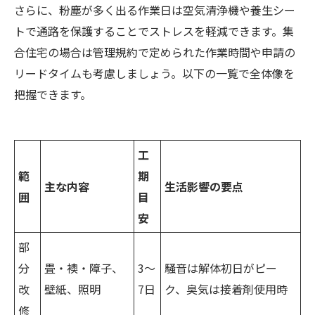
さらに、粉塵が多く出る作業日は空気清浄機や養生シー
トで通路を保護することでストレスを軽減できます。集
合住宅の場合は管理規約で定められた作業時間や申請の
リードタイムも考慮しましょう。以下の一覧で全体像を
把握できます。
工
範
期
主な内容
生活影響の要点
囲
目
安
部
分
畳・襖・障子、
3〜
騒音は解体初日がピー
改
壁紙、照明
7日
ク、臭気は接着剤使用時
修