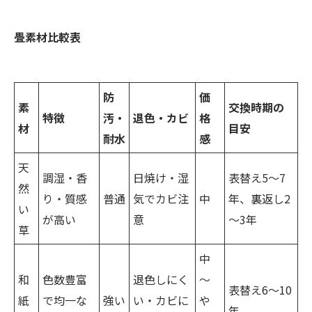
畳素材比較表
防
価
素
交換時期の
特徴
汚・
退色・カビ
格
材
目安
耐水
感
天
調湿・香
日焼け・湿
表替え5～7
然
り・質感
普通
気でカビ注
中
年、裏返し2
い
が高い
意
～3年
草
中
和
色数豊富
退色しにく
～
表替え6～10
紙
で均一な
強い
い・カビに
や
年