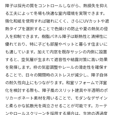
障子は採光の質をコントロールしながら、熱損失を抑え
る工夫によって冬場も快適な室内環境を実現できます。
強化和紙を使用すれば破れにくく、さらにUVカットや遮
熱タイプを選択することで色焼けの防止や夏の熱気の侵
入を抑制できます。樹脂パネル障子は断熱性と清掃性に
優れており、特に子ども部屋やペットと暮らす住まいに
も適しています。加えて内窓を既存サッシの内側に設置
すると、空気層が生まれて遮音性や結露対策に高い効果
を発揮します。枠の気密調整やレールの滑走性を確保す
ることで、日々の開閉時のストレスが減少し、障子自体
の耐久性向上にもつながります。和室リフォームで洋室
化を検討する際も、障子風のスリット建具や半透明のポ
リカーボネート素材を用いることで、モダンなデザイン
と柔らかな拡散光を両立させることが可能です。カーテ
ンやロールスクリーンを採用する場合は、生地の透過度