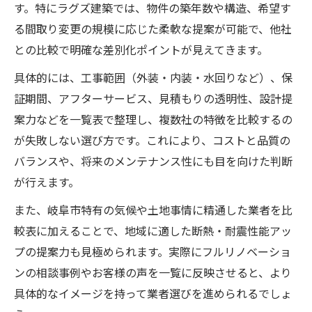
す。特にラグズ建築では、物件の築年数や構造、希望す
リノベーション後のトラブル予防策
る間取り変更の規模に応じた柔軟な提案が可能で、他社
長く快適に住むためのメンテナンス術
との比較で明確な差別化ポイントが見えてきます。
ライフスタイル変化に対応する家づくり
具体的には、工事範囲（外装・内装・水回りなど）、保
岐阜市で安心して暮らすための工夫
証期間、アフターサービス、見積もりの透明性、設計提
費用対効果が高いリフォーム計画のコツ
案力などを一覧表で整理し、複数社の特徴を比較するの
リフォーム費用と効果の比較早見表
が失敗しない選び方です。これにより、コストと品質の
予算配分で失敗しない優先順位の決め方
バランスや、将来のメンテナンス性にも目を向けた判断
フルリノベーションの費用を抑える方法
が行えます。
無駄を省くリフォーム計画の立て方
また、岐阜市特有の気候や土地事情に精通した業者を比
コストと満足度を両立させる秘訣
較表に加えることで、地域に適した断熱・耐震性能アッ
岐阜市で長く住む家を実現する方法
プの提案力も見極められます。実際にフルリノベーショ
長期居住向きフルリノベの比較ポイント
ンの相談事例やお客様の声を一覧に反映させると、より
具体的なイメージを持って業者選びを進められるでしょ
メンテナンスしやすい家づくりの工夫