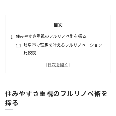
目次
住みやすさ重視のフルリノベ術を探る
岐阜市で理想を叶えるフルリノベーション
比較表
快適な暮らしを実現するリフォーム術
住みやすさを高める間取り変更のポイント
築年数別に見るフルリノベの検討基準
中古物件選びで重視すべき耐久性とは
住みやすさ重視のフルリノベ術を
中古物件で叶える理想の暮らし方
探る
中古物件リフォームで叶う理想のライフス
タイル