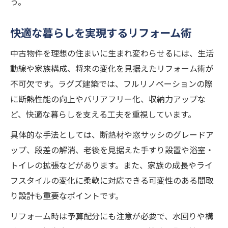
う。
ライフステージ別おすすめリフォーム術
将来を見据えた間取り変更のポイント
快適な暮らしを実現するリフォーム術
家族みんなが快適に暮らすための工夫
中古物件を理想の住まいに生まれ変わらせるには、生活
動線や家族構成、将来の変化を見据えたリフォーム術が
不可欠です。ラグズ建築では、フルリノベーションの際
に断熱性能の向上やバリアフリー化、収納力アップな
ど、快適な暮らしを支える工夫を重視しています。
具体的な手法としては、断熱材や窓サッシのグレードア
ップ、段差の解消、老後を見据えた手すり設置や浴室・
トイレの拡張などがあります。また、家族の成長やライ
フスタイルの変化に柔軟に対応できる可変性のある間取
り設計も重要なポイントです。
リフォーム時は予算配分にも注意が必要で、水回りや構