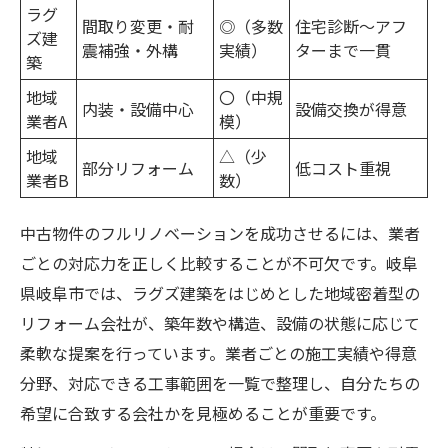
ラグ
間取り変更・耐
◎（多数
住宅診断～アフ
ズ建
震補強・外構
実績）
ターまで一貫
築
地域
〇（中規
内装・設備中心
設備交換が得意
業者A
模）
地域
△（少
部分リフォーム
低コスト重視
業者B
数）
中古物件のフルリノベーションを成功させるには、業者
ごとの対応力を正しく比較することが不可欠です。岐阜
県岐阜市では、ラグズ建築をはじめとした地域密着型の
リフォーム会社が、築年数や構造、設備の状態に応じて
柔軟な提案を行っています。業者ごとの施工実績や得意
分野、対応できる工事範囲を一覧で整理し、自分たちの
希望に合致する会社かを見極めることが重要です。