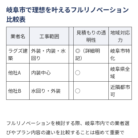
リノベ後の暮らしやすさを徹底比較
岐阜市で理想を叶えるフルリノベーション
ライフステージに合わせた間取り提案
比較表
岐阜市で人気のリノベーション事例集
見積もりの透
地域対応
業者名
工事範囲
家族構成別フルリノベの工夫ポイント
明性
力
業者選びで失敗しないリフォームの秘訣
ラグズ建
外装・内装・水
◎（詳細明
岐阜市特
築
回り
記）
化
業者比較でわかるフルリノベ対応力一覧
岐阜県全
信頼できる業者を見極めるチェックポイン
他社A
内装中心
◯
域
ト
近隣都市
フルリノベーションの見積もり比較術
他社B
水回り・外装
◯
可
提案力で選ぶ岐阜市のリフォーム業者
アフターサポート重視の選び方とは
フルリノベーション後の安心生活とは
フルリノベーションを検討する際、岐阜市内での業者選
フルリノベ後に得られる安心ポイント一覧
びやプラン内容の違いを比較することは極めて重要で