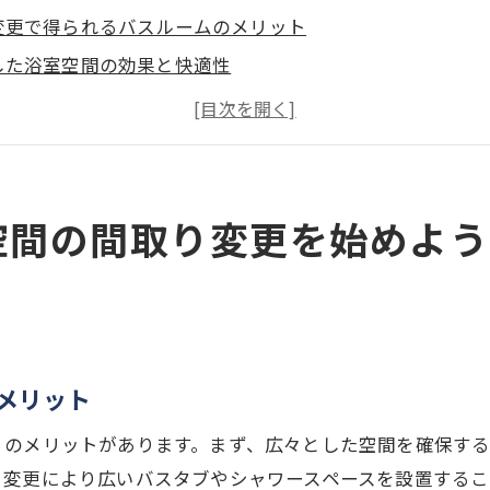
変更で得られるバスルームのメリット
した浴室空間の効果と快適性
ームリノベーションのトレンド
クスタイムを充実させる間取り変更
の事例から学ぶ浴室リフォームのポイント
備で快適なバスルームを実現する方法
空間の間取り変更を始めよう
で実現！岐阜県瑞穂市の快適バスルームリフォーム事例
例から学ぶ浴室リフォームのコツ
した浴室空間を実現したリフォーム例
ーム前後のビフォーアフター
メリット
瑞穂市のリノベーション事例紹介
くのメリットがあります。まず、広々とした空間を確保す
リフォーム過程と費用
り変更により広いバスタブやシャワースペースを設置するこ
ェッショナルに依頼するメリット