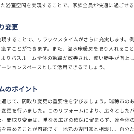
暖房で快適性をアップ
した浴室空間を実現することで、家族全員が快適に過ごせる
ト操作が可能な浴室設備
で浴室が広がる！岐阜県瑞穂市のリフォーム体験談
り変更
リフォームを行った方の声
実現することで、リラックスタイムがさらに充実します。
ーム後の生活の変化
と癒すことができます。また、温水床暖房を取り入れるこ
めのリフォーム会社選び
によりバスルーム全体の動線が改善され、使い勝手が向上
変更の感想と結果
ゼーションスペースとして活用できるでしょう。
ームの満足度と改善点
全体の快適性向上
ムのポイント
市で間取り変更を検討中の方へ広々バスルームの作り方
を通じて、間取り変更の重要性を学びましょう。瑞穂市の
ームの第一歩：計画とデザイン
り変更を行いました。このリフォームにより、広々とした
変更の具体的な手順
た。間取り変更は、単なる広さの確保に留まらず、家全体
ンのポイントとアイデア
質を高めることが可能です。地元の専門家と相談し、自分