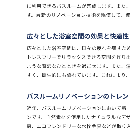
に利用できるバスルームが完成します。また
岐阜県瑞穂
す。最新のリノベーション技術を駆使して、
間取り
リフォ
広々とした浴室空間の効果と快適性
注意す
広々とした浴室空間は、日々の疲れを癒すた
バスル
トレスフリーでリラックスできる空間を作り
専門家
ような贅沢なひとときを過ごせます。また、
環境に
すく、衛生的にも優れています。これにより
最新技術で
最新設
バスルームリノベーションのトレン
スマー
近年、バスルームリノベーションにおいて新
エコフ
ンです。自然素材を使用したナチュラルなデ
高機能
房、エコフレンドリーな水栓金具などが取り