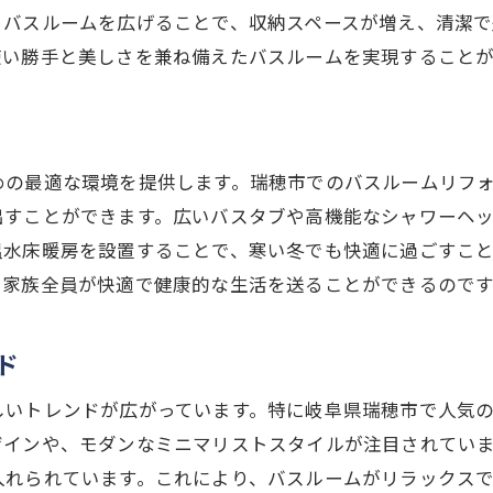
、バスルームを広げることで、収納スペースが増え、清潔
市で夢のバスルームへ間取り変更のポイントと注意点
使い勝手と美しさを兼ね備えたバスルームを実現することが
変更の計画と準備
ーム予算の組み方と管理
べきポイントとトラブル回避法
めの最適な環境を提供します。瑞穂市でのバスルームリフ
ームリフォームのスケジュール
出すことができます。広いバスタブや高機能なシャワーヘ
に相談する際のポイント
温水床暖房を設置することで、寒い冬でも快適に過ごすこ
優しいリノベーションの方法
、家族全員が快適で健康的な生活を送ることができるのです
間取り変更岐阜県瑞穂市の浴室リノベーション成功事例
備と技術を駆使したリフォーム例
ド
トバスルームの導入事例
しいトレンドが広がっています。特に岐阜県瑞穂市で人気
レンドリーなリフォームの実例
ザインや、モダンなミニマリストスタイルが注目されてい
シャワーヘッドの導入効果
入れられています。これにより、バスルームがリラックス