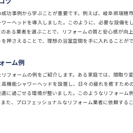
コツ
ームの予算と費用対効果
の成功事例から学ぶことが重要です。例えば、岐阜県瑞穂
員が満足するバスルーム作り
ャワーヘッドを導入しました。このように、必要な設備を
ペースの効率的な活用法
性のある業者を選ぶことで、リフォームの質と安心感が向
ーム後のバスルームのメンテナンス
トを押さえることで、理想の浴室空間を手に入れることが
ォーム例
たリフォームの例をご紹介します。ある家庭では、間取り
と高機能シャワーヘッドを設置し、日々の疲れを癒すため
快適に過ごせる環境が整いました。このようなリフォーム
。また、プロフェッショナルなリフォーム業者に依頼する