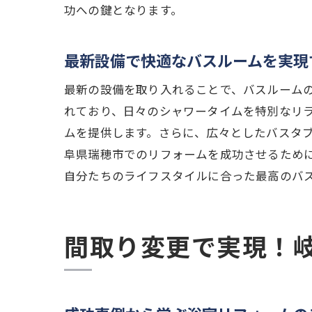
快適な
功への鍵となります。
リフォ
プロフ
最新設備で快適なバスルームを実現
間取り変更
最新の設備を取り入れることで、バスルーム
快適性
れており、日々のシャワータイムを特別なリ
間取り
ムを提供します。さらに、広々としたバスタ
リフォ
阜県瑞穂市でのリフォームを成功させるため
自分たちのライフスタイルに合った最高のバ
最新技
長持ち
リフォ
間取り変更で実現！
岐阜県瑞穂
理想の
人気の