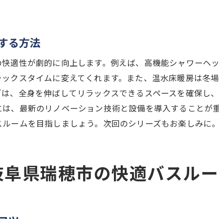
バスルームを作るためのヒント
ームに必要な書類と手続き
ェッショナルの選び方
する方法
で快適性アップ岐阜県瑞穂市のバスルームリノベーション
の快適性が劇的に向上します。例えば、高機能シャワーヘ
を追求したリフォームの実例
ラックスタイムに変えてくれます。また、温水床暖房は冬
変更で得られる快適な空間
ブは、全身を伸ばしてリラックスできるスペースを確保し
ームによる生活の質向上
には、最新のリノベーション技術と設備を導入することが
スルームを目指しましょう。次回のシリーズもお楽しみに
術を取り入れたバスルーム
するリフォームの秘訣
ーム後のメンテナンス方法
岐阜県瑞穂市の快適バスルー
市間取り変更で実現する理想の浴室空間リフォームのヒン
バスルームを実現するためのステップ
バスルームデザインとトレンド