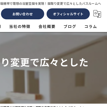
県瑞穂市で理想の浴室空間を実現！間取り変更で広々としたバスルームへ
お問い合わせ
オフィシャルサイト
問
当社の特徴
会社概要
ブログ
コラム
リフォーム
間取り変更
取り変更で広々とした
戸建て
古民家
水回り