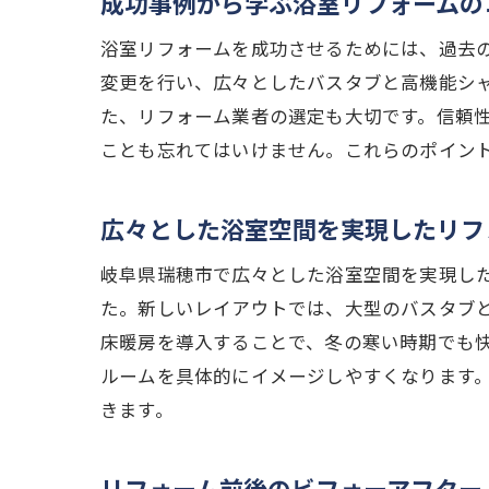
成功事例から学ぶ浴室リフォームの
リフォ
浴室リフォームを成功させるためには、過去
家族全
変更を行い、広々としたバスタブと高機能シ
収納ス
た、リフォーム業者の選定も大切です。信頼
リフォ
ことも忘れてはいけません。これらのポイン
広々とした浴室空間を実現したリフ
岐阜県瑞穂市で広々とした浴室空間を実現し
た。新しいレイアウトでは、大型のバスタブ
床暖房を導入することで、冬の寒い時期でも
ルームを具体的にイメージしやすくなります
きます。
リフォーム前後のビフォーアフター