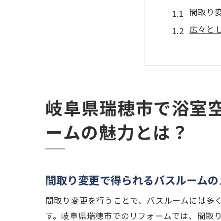
間取り
広々と
バスル
リラッ
瑞穂市
最新設
岐阜県瑞穂市で浴室
間取り変更
ームの魅力とは？
成功事
広々と
リフォ
間取り変更で得られるバスルームの
岐阜県
間取り変更を行うことで、バスルームには多
実際の
す。岐阜県瑞穂市でのリフォームでは、間取
プロフ