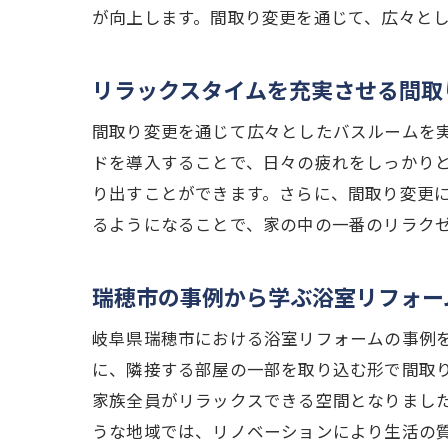
温水床
が向上します。間取り変更を通じて、広々と
リモー
間取り変更
リラックスタイムを充実させる間取
実際に
間取り変更を通じて広々としたバスルームを
リフォ
ドを導入することで、日々の疲れをしっかり
おすす
り出すことができます。さらに、間取り変更
間取り
るようになることで、家の中の一番のリラク
リフォ
住まい
瑞穂市の事例から学ぶ浴室リフォー
岐阜県瑞穂
岐阜県瑞穂市における浴室リフォームの事例
リフォ
に、隣接する部屋の一部を取り込む形で間取
間取り
家族全員がリラックスできる空間となりまし
デザイ
うな地域では、リノベーションにより生活の